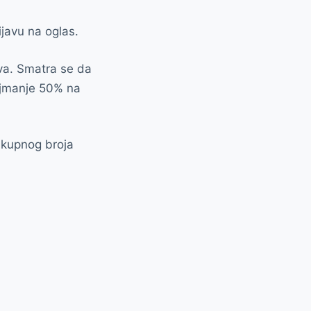
ijavu na oglas.
va. Smatra se da
najmanje 50% na
ukupnog broja