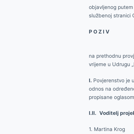
objavljenog putem 
službenoj stranici
P O Z I V
na prethodnu provj
vrijeme u Udrugu „
I.
Povjerenstvo je ut
odnos na određeno 
propisane oglasom
I.II.
Voditelj proj
1. Martina Krog