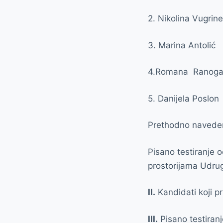
2. Nikolina Vugrin
3. Marina Antolić
4.Romana Ranoga
5. Danijela Poslon
Prethodno navedeni 
Pisano testiranje 
prostorijama Udru
II.
Kandidati koji pr
III.
Pisano testiranj