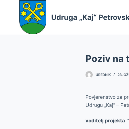
S
k
Udruga „Kaj“ Petrovs
i
p
t
o
c
Poziv na 
o
n
UREDNIK
23. OŽ
t
e
n
Povjerenstvo za p
t
Udrugu „Kaj“ – Pet
voditelj projekta