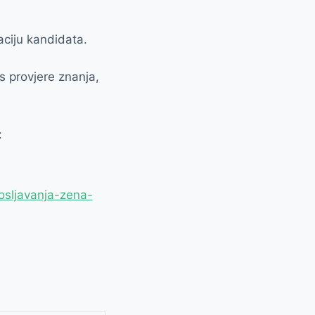
aciju kandidata.
s provjere znanja,
:
posljavanja-zena-