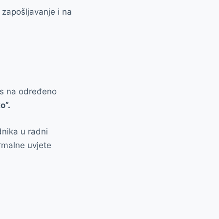
zapošljavanje i na
os na određeno
o”.
dnika u radni
rmalne uvjete