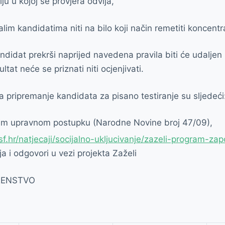
iju u kojoj se provjera odvija,
alim kandidatima niti na bilo koji način remetiti koncentr
ndidat prekrši naprijed navedena pravila biti će udaljen 
ltat neće se priznati niti ocjenjivati.
za pripremanje kandidata za pisano testiranje su sljedeći
m upravnom postupku (Narodne Novine broj 47/09),
f.hr/natjecaji/socijalno-ukljucivanje/zazeli-program-za
a i odgovori u vezi projekta Zaželi
RENSTVO