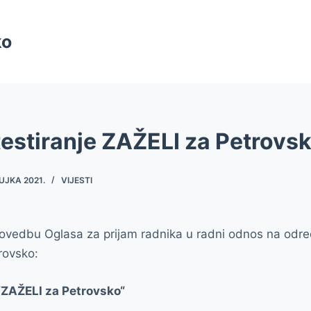
ko
testiranje ZAŽELI za Petrovs
UJKA 2021.
VIJESTI
rovedbu Oglasa za prijam radnika u radni odnos na odre
rovsko:
 “ZAŽELI za Petrovsko“