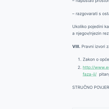
– napuštati prostor
– razgovarati s ost
Ukoliko pojedini ka
a njegov/njezin rezu
VIII.
Pravni izvori 
Zakon o opće
http://www.es
faza-ii/
pitanj
STRUČNO POVJE