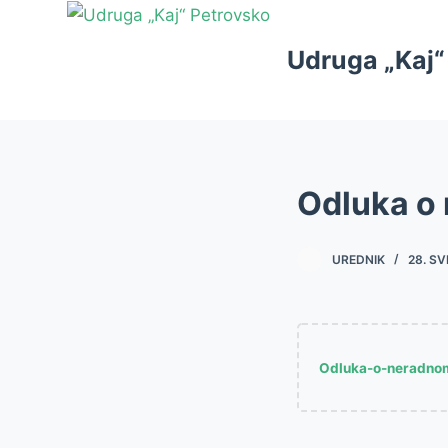
S
k
Udruga „Kaj“
i
p
t
o
c
Odluka o
o
n
UREDNIK
28. SV
t
e
n
t
Odluka-o-neradno