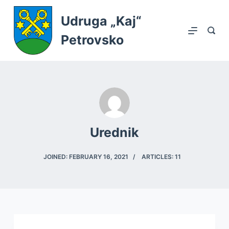
S
Udruga „Kaj“
k
Petrovsko
i
p
t
o
c
o
n
Urednik
t
e
JOINED: FEBRUARY 16, 2021
ARTICLES: 11
n
t